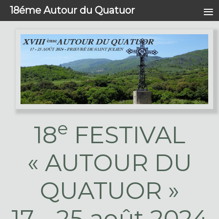
≡
18éme Autour du Quatuor
e
18
FESTIVAL
« AUTOUR DU
QUATUOR »
17 - 25 août 2024