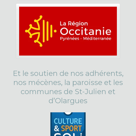
Et le soutien de nos adhérents,
nos mécènes, la paroisse et les
communes de St-Julien et
d’Olargues