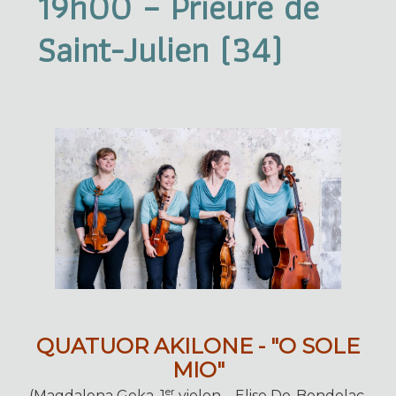
19h00 – Prieuré de
Saint-Julien (34)
QUATUOR AKILONE - "O SOLE
MIO"
er
(Magdalena Geka, 1
violon – Elise De-Bendelac,