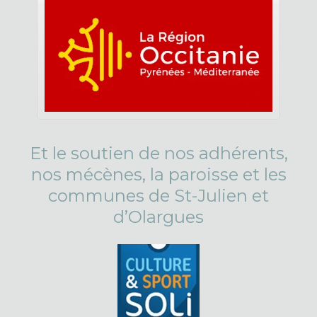
Et le soutien de nos adhérents,
nos mécènes, la paroisse et les
communes de St-Julien et
d’Olargues